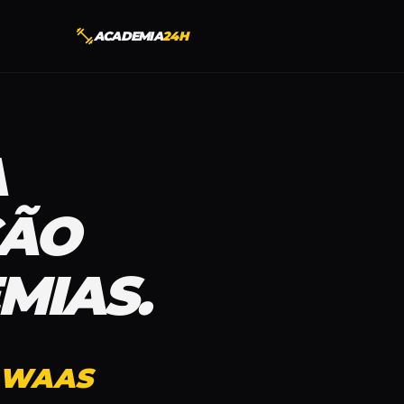
ACADEMIA
24H
A
ÇÃO
MIAS.
M WAAS