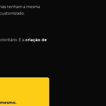
mias tenham a mesma
 customizado.
ioritário. É a
criação de
e mesmo.