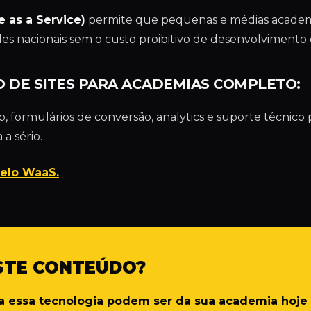
 as a Service)
permite que pequenas e médias acade
es nacionais sem o custo proibitivo de desenvolvimento
 DE SITES PARA ACADEMIAS COMPLETO:
formulários de conversão, analytics e suporte técnico pr
 a sério.
elo WaaS.
STE CONTEÚDO?
da essa tecnologia podem ser da sua academia hoj